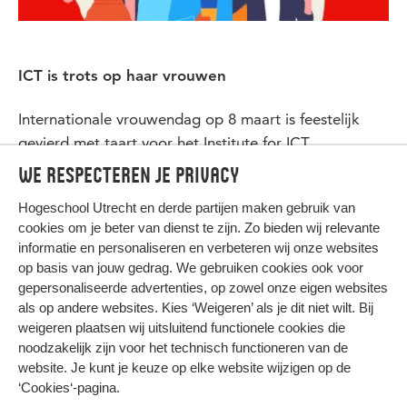
ICT is trots op haar vrouwen
Internationale vrouwendag op 8 maart is feestelijk
gevierd met taart voor het Institute for ICT.
We respecteren je privacy
Hogeschool Utrecht en
derde partijen
maken gebruik van
cookies om je beter van dienst te zijn. Zo bieden wij relevante
informatie en personaliseren en verbeteren wij onze websites
op basis van jouw gedrag. We gebruiken cookies ook voor
gepersonaliseerde advertenties, op zowel onze eigen websites
HIER KOMT ALLES SAMEN
als op andere websites. Kies ‘Weigeren’ als je dit niet wilt. Bij
weigeren plaatsen wij uitsluitend functionele cookies die
noodzakelijk zijn voor het technisch functioneren van de
Privacy
website. Je kunt je keuze op elke website wijzigen op de
Cookies
‘Cookies‘-pagina
.