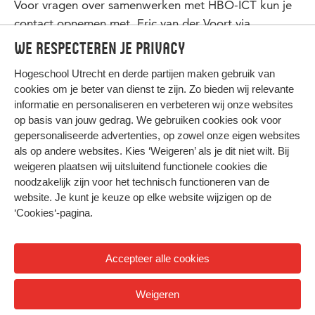
Voor vragen over samenwerken met HBO-ICT kun je
contact opnemen met Eric van der Voort via
eric.vandervoort@hu.nl
We respecteren je privacy
Hogeschool Utrecht en
derde partijen
maken gebruik van
cookies om je beter van dienst te zijn. Zo bieden wij relevante
informatie en personaliseren en verbeteren wij onze websites
op basis van jouw gedrag. We gebruiken cookies ook voor
gepersonaliseerde advertenties, op zowel onze eigen websites
HIER KOMT ALLES SAMEN
als op andere websites. Kies ‘Weigeren’ als je dit niet wilt. Bij
weigeren plaatsen wij uitsluitend functionele cookies die
noodzakelijk zijn voor het technisch functioneren van de
Privacy
website. Je kunt je keuze op elke website wijzigen op de
Cookies
‘Cookies‘-pagina
.
Accepteer alle cookies
© 2026 Hogeschool Utrecht
Weigeren