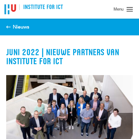
Spring naar pagina inhoud
INSTITUTE FOR ICT
Menu
Nieuws
JUNI 2022 | NIEUWE PARTNERS VAN
INSTITUTE FOR ICT