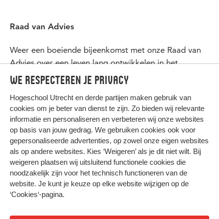
Raad van Advies
Weer een boeiende bijeenkomst met onze Raad van
Advies over een leven lang ontwikkelen in het
onderwijs.
We respecteren je privacy
Hogeschool Utrecht en
derde partijen
maken gebruik van
cookies om je beter van dienst te zijn. Zo bieden wij relevante
informatie en personaliseren en verbeteren wij onze websites
op basis van jouw gedrag. We gebruiken cookies ook voor
gepersonaliseerde advertenties, op zowel onze eigen websites
HIER KOMT ALLES SAMEN
als op andere websites. Kies ‘Weigeren’ als je dit niet wilt. Bij
weigeren plaatsen wij uitsluitend functionele cookies die
noodzakelijk zijn voor het technisch functioneren van de
Privacy
website. Je kunt je keuze op elke website wijzigen op de
Cookies
‘Cookies‘-pagina
.