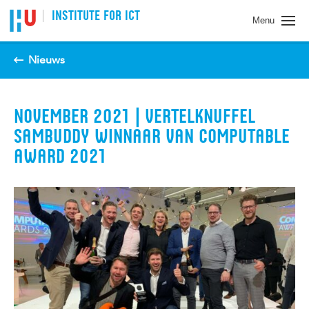
Spring naar pagina inhoud
INSTITUTE FOR ICT
Menu
Nieuws
NOVEMBER 2021 | VERTELKNUFFEL
SAMBUDDY WINNAAR VAN COMPUTABLE
AWARD 2021