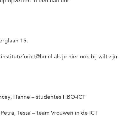
up opzetten in een half uur
erglaan 15.
instituteforict@hu.nl als je hier ook bij wilt zijn.
incey, Hanne – studentes HBO-ICT
Petra, Tessa – team Vrouwen in de ICT