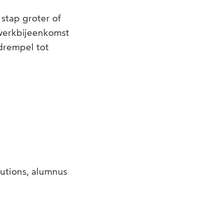
 stap groter of
twerkbijeenkomst
drempel tot
lutions, alumnus