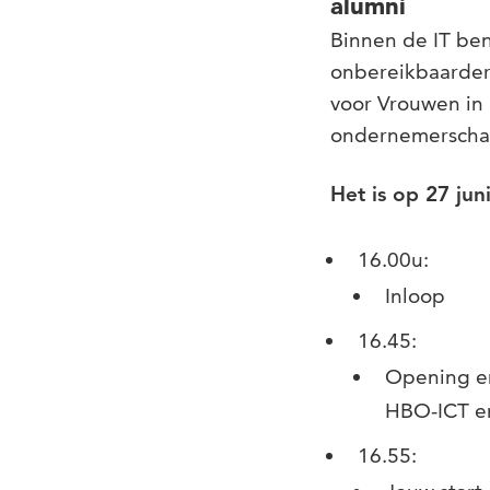
alumni
Binnen de IT ben 
onbereikbaarder 
voor Vrouwen in 
ondernemerscha
Het is op 27 jun
16.00u:
Inloop
16.45:
Opening e
HBO-ICT e
16.55: