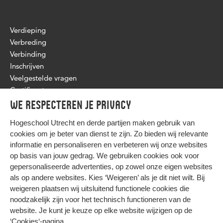
Verdieping
Verbreding
Verbinding
Inschrijven
Veelgestelde vragen
Certificaat
We respecteren je privacy
Hogeschool Utrecht en
derde partijen
maken gebruik van
cookies om je beter van dienst te zijn. Zo bieden wij relevante
informatie en personaliseren en verbeteren wij onze websites
op basis van jouw gedrag. We gebruiken cookies ook voor
gepersonaliseerde advertenties, op zowel onze eigen websites
HIER KOMT ALLES SAMEN
als op andere websites. Kies ‘Weigeren’ als je dit niet wilt. Bij
weigeren plaatsen wij uitsluitend functionele cookies die
noodzakelijk zijn voor het technisch functioneren van de
Privacy
website. Je kunt je keuze op elke website wijzigen op de
Cookies
‘Cookies‘-pagina
.