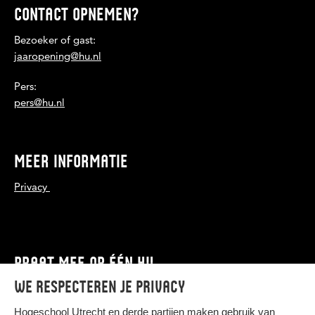
CONTACT OPNEMEN?
Bezoeker of gast:
jaaropening@hu.nl
Pers:
pers@hu.nl
MEER INFORMATIE
Privacy
PRAAT MEE OP ÉÉN HU
We respecteren je privacy
Volg onze groep op ÉÉN HU
Hogeschool Utrecht en
derde partijen
maken gebruik van