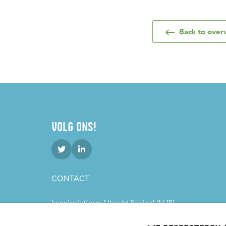
Back to over
VOLG ONS!
CONTACT
kennisplatform Utrecht Sociaal (kUS)
Padualaan 101
3584 CH Utrecht