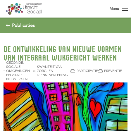
Spring naar pagina inhoud
Menu
Publicaties
DE ONTWIKKELING VAN NIEUWE VORMEN
VAN INTEGRAAL WIJKGERICHT WERKEN
GEZONDE,
SOCIALE
KWALITEIT VAN
OMGEVINGEN
ZORG- EN
PARTICIPATIE
PREVENTIE
EN VITALE
DIENSTVERLENING
NETWERKEN