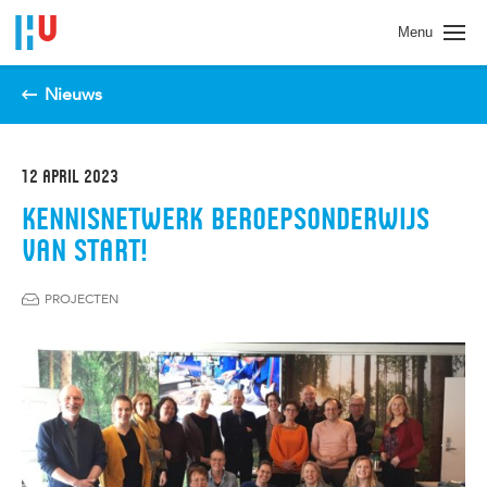
Spring naar pagina inhoud
Menu
Nieuws
12 APRIL 2023
KENNISNETWERK BEROEPSONDERWIJS
VAN START!
PROJECTEN