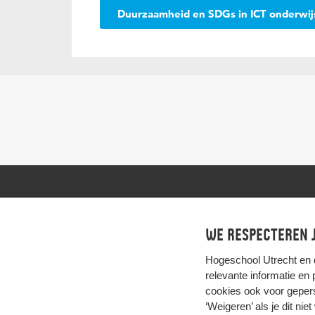
Duurzaamheid en SDGs in ICT onderwi
We respecteren j
Hogeschool Utrecht en
relevante informatie en
cookies ook voor gepers
‘Weigeren’ als je dit nie