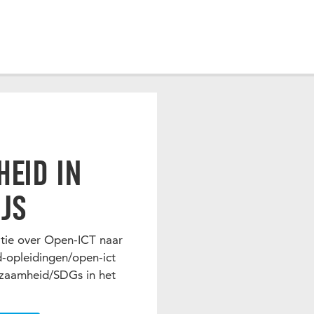
EID IN
JS
atie over Open-ICT naar
jd-opleidingen/open-ict
urzaamheid/SDGs in het