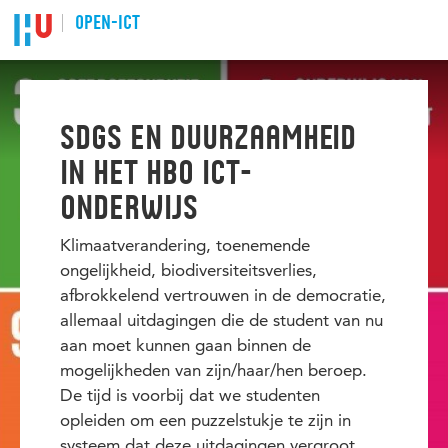
Spring naar pagina inhoud
OPEN-ICT
Home
SDGS EN DUURZAAMHEID
IN HET HBO ICT-
ONDERWIJS
Klimaatverandering, toenemende
ongelijkheid, biodiversiteitsverlies,
afbrokkelend vertrouwen in de democratie,
allemaal uitdagingen die de student van nu
aan moet kunnen gaan binnen de
mogelijkheden van zijn/haar/hen beroep.
De tijd is voorbij dat we studenten
opleiden om een puzzelstukje te zijn in
systeem dat deze uitdagingen vergroot.