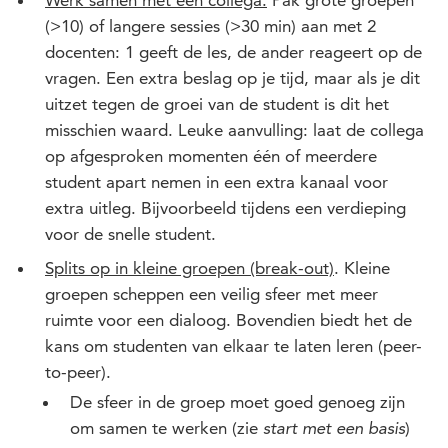
Werk samen met een collega.
Pak grote groepen
(>10) of langere sessies (>30 min) aan met 2
docenten: 1 geeft de les, de ander reageert op de
vragen. Een extra beslag op je tijd, maar als je dit
uitzet tegen de groei van de student is dit het
misschien waard. Leuke aanvulling: laat de collega
op afgesproken momenten één of meerdere
student apart nemen in een extra kanaal voor
extra uitleg. Bijvoorbeeld tijdens een verdieping
voor de snelle student.
Splits op in kleine groepen (break-out)
. Kleine
groepen scheppen een veilig sfeer met meer
ruimte voor een dialoog. Bovendien biedt het de
kans om studenten van elkaar te laten leren (peer-
to-peer).
De sfeer in de groep moet goed genoeg zijn
om samen te werken (zie
)
start met een basis