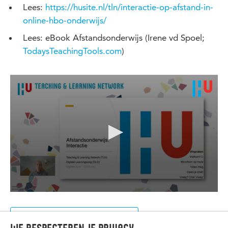
Lees:
https://husite.nl/tln/interactie-op-afstand-in-
online-hbo-onderwijs/
Lees: eBook Afstandsonderwijs (Irene vd Spoel;
TodaysTeachingTools.com
)
Terug naar het overzicht