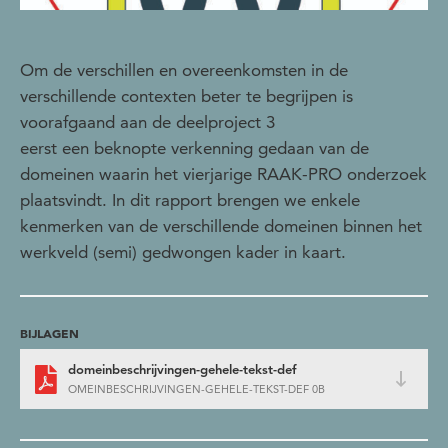
Om de verschillen en overeenkomsten in de
verschillende contexten beter te begrijpen is
voorafgaand aan de deelproject 3
eerst een beknopte verkenning gedaan van de
domeinen waarin het vierjarige RAAK-PRO onderzoek
plaatsvindt. In dit rapport brengen we enkele
kenmerken van de verschillende domeinen binnen het
werkveld (semi) gedwongen kader in kaart.
BIJLAGEN
domeinbeschrijvingen-gehele-tekst-def
OMEINBESCHRIJVINGEN-GEHELE-TEKST-DEF 0B