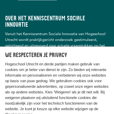
OVER HET KENNISCENTRUM SOCIALE
INNOVATIE
Vanuit het Kenniscentrum Sociale Innovatie van Hogeschool
Utrecht wordt praktijkgericht onderzoek gestimuleerd,
geïnitieerd en uitgevoerd naar actuele vraagstukken op het
gebied van maatschappelijke ondersteuning en
We respecteren je privacy
dienstverlening, (schuld)hulp- en dienstverlening, personeel
en arbeid, recht, justitie en veiligheid.
Hogeschool Utrecht en
derde partijen
maken gebruik van
cookies om je beter van dienst te zijn. Zo bieden wij relevante
informatie en personaliseren en verbeteren wij onze websites
op basis van jouw gedrag. We gebruiken cookies ook voor
gepersonaliseerde advertenties, op zowel onze eigen websites
HIER KOMT ALLES SAMEN
als op andere websites. Kies ‘Weigeren’ als je dit niet wilt. Bij
weigeren plaatsen wij uitsluitend functionele cookies die
noodzakelijk zijn voor het technisch functioneren van de
Privacy
website. Je kunt je keuze op elke website wijzigen op de
Cookies