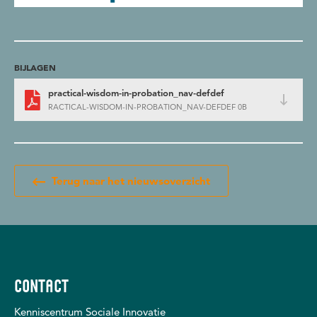
BIJLAGEN
practical-wisdom-in-probation_nav-defdef
RACTICAL-WISDOM-IN-PROBATION_NAV-DEFDEF 0B
Terug naar het nieuwsoverzicht
CONTACT
Kenniscentrum Sociale Innovatie