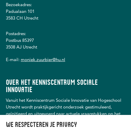
Bezoekadres:
Padualaan 101
3583 CH Utrecht
Postadres:
Postbus 85397
3508 AJ Utrecht
E-mail:
moniek.zuurbier@hu.nl
OVER HET KENNISCENTRUM SOCIALE
INNOVATIE
Vanuit het Kenniscentrum Sociale Innovatie van Hogeschool
Utrecht wordt praktijkgericht onderzoek gestimuleerd,
geïnitieerd en uitgevoerd naar actuele vraagstukken op het
gebied van maatschappelijke ondersteuning en
We respecteren je privacy
dienstverlening, (schuld)hulp- en dienstverlening, personeel