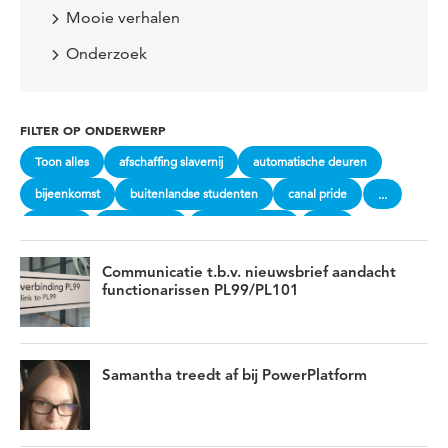
Mooie verhalen
Onderzoek
FILTER OP ONDERWERP
Toon alles
afschaffing slavernij
automatische deuren
bijeenkomst
buitenlandse studenten
canal pride
...
consent
Cultural Mix
cynthia mcleod
dans
Denise Jannah
dialoog
discussie
diversiteit
Communicatie t.b.v. nieuwsbrief aandacht
dryjanuary
event
festival
geen alcohol
functionarissen PL99/PL101
gender equality
genderbias
gevoelige gesprekken
gezond
herdenkingsjaar
hogeschool Utrecht
Samantha treedt af bij PowerPlatform
HogeschoolUtrecht
ICT
ICT cultuur
Iftar
ikpas
inclusie
inclusief onderwijs
internationale studenten