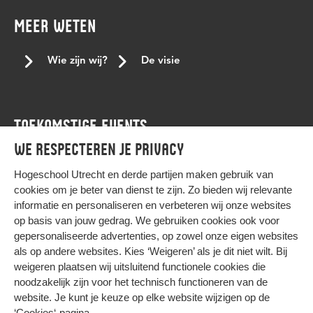
gevoelige gesprekken
gezond
GSA
hbo-ict
MEER WETEN
herdenkingsjaar
herdenkingsjaar slavernijverleden
het netwerk
hogeschool Utrecht
HogeschoolUtrecht
Wie zijn wij?
De visie
hu
HU Home
huiskamer
hulp
ICT
ICT cultuur
Iftar
ikpas
immigratieachtergrond
inclusie
inclusief
TOEKOMSTIGE EVENTS
inclusief onderwijs
inclusieve communicatie
inlcusie
We respecteren je privacy
inspirerende vrouwen
internationale studenten
Agenda
Internationale vrouwendag
internationale vrouwendag 2023
Hogeschool Utrecht en
derde partijen
maken gebruik van
cookies om je beter van dienst te zijn. Zo bieden wij relevante
interview
januari
japan
job offer.
joyce sylvester
informatie en personaliseren en verbeteren wij onze websites
kernteam
kerst
keti koti
Keti koti dialoogtafel
op basis van jouw gedrag. We gebruiken cookies ook voor
gepersonaliseerde advertenties, op zowel onze eigen websites
kleur
koptisch
koptisch-orthodoxe
kracht van verschil
HIER KOMT ALLES SAMEN
als op andere websites. Kies ‘Weigeren’ als je dit niet wilt. Bij
lancering
Landelijke conferentie tegen stagediscriminatie
weigeren plaatsen wij uitsluitend functionele cookies die
noodzakelijk zijn voor het technisch functioneren van de
lbqht
leren
leven met beperking
LGBTQ+
Privacy
website. Je kunt je keuze op elke website wijzigen op de
Cookies
LGBTQI+
LHBTI
LHBTIQA+
LHBTQ+
liefde
‘Cookies‘-pagina
.