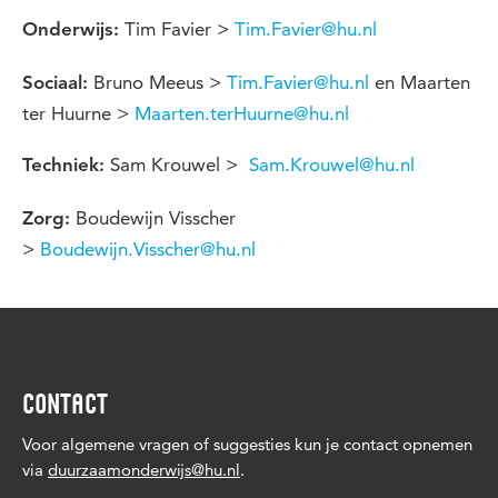
Tim Favier >
Tim.Favier@hu.nl
Onderwijs:
Bruno Meeus >
Tim.Favier@hu.nl
en Maarten
Sociaal:
ter Huurne >
Maarten.terHuurne@hu.nl
Sam Krouwel >
Sam.Krouwel@hu.nl
Techniek:
Boudewijn Visscher
Zorg:
>
Boudewijn.Visscher@hu.nl
CONTACT
Voor
algemene vragen
of suggesties kun je contact opnemen
via
duurzaamonderwijs@hu.nl
.