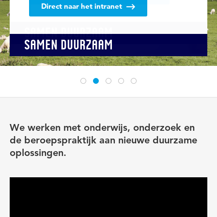
Direct naar het intranet
Lees meer
SAMEN DUURZAAM
SAMEN DUURZAAM
SAMEN DUURZAAM
SAMEN DUURZAAM
SAMEN DUURZAAM
SAMEN DUURZAAM
SAMEN DUURZAAM
We werken met onderwijs, onderzoek en
de beroepspraktijk aan nieuwe duurzame
oplossingen.