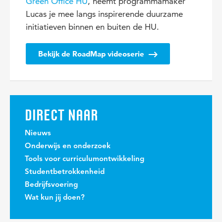
Green Office HU
, neemt programmamaker
Lucas je mee langs inspirerende duurzame
initiatieven binnen en buiten de HU.
Bekijk de RoadMap videoserie
DIRECT NAAR
Nieuws
Onderwijs en onderzoek
Tools voor curriculumontwikkeling
Studentbetrokkenheid
Bedrijfsvoering
Wat kun jij doen?