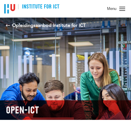
Spring naar pagina inhoud
INSTITUTE FOR ICT
Menu
Opleidingsaanbod Institute for ICT
OPEN-ICT