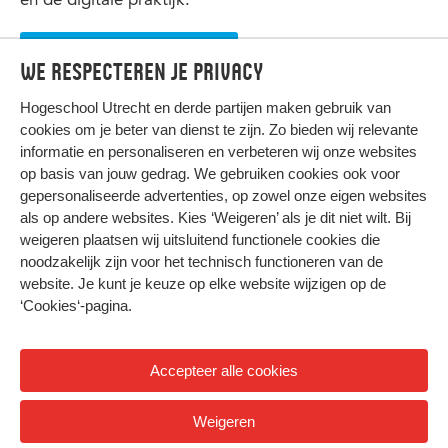
Leerroute Open-ICT
We respecteren je privacy
Hogeschool Utrecht en
derde partijen
maken gebruik van
cookies om je beter van dienst te zijn. Zo bieden wij relevante
informatie en personaliseren en verbeteren wij onze websites
op basis van jouw gedrag. We gebruiken cookies ook voor
gepersonaliseerde advertenties, op zowel onze eigen websites
HIER KOMT ALLES SAMEN
als op andere websites. Kies ‘Weigeren’ als je dit niet wilt. Bij
weigeren plaatsen wij uitsluitend functionele cookies die
noodzakelijk zijn voor het technisch functioneren van de
Privacy
website. Je kunt je keuze op elke website wijzigen op de
Cookies
‘Cookies‘-pagina
.
Accepteer alle cookies
© 2026 Hogeschool Utrecht
Weigeren