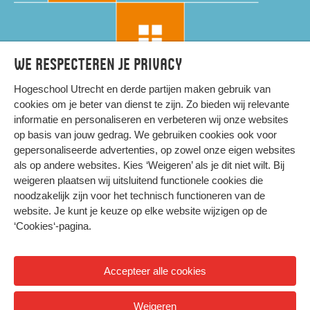
We respecteren je privacy
Hogeschool Utrecht en
derde partijen
maken gebruik van
cookies om je beter van dienst te zijn. Zo bieden wij relevante
informatie en personaliseren en verbeteren wij onze websites
op basis van jouw gedrag. We gebruiken cookies ook voor
gepersonaliseerde advertenties, op zowel onze eigen websites
HIER KOMT ALLES SAMEN
als op andere websites. Kies ‘Weigeren’ als je dit niet wilt. Bij
weigeren plaatsen wij uitsluitend functionele cookies die
noodzakelijk zijn voor het technisch functioneren van de
Privacy
website. Je kunt je keuze op elke website wijzigen op de
Cookies
‘Cookies‘-pagina
.
Accepteer alle cookies
© 2026 Hogeschool Utrecht
Weigeren