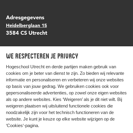
Adresgegevens
Heidelberglaan 15
3584 CS Utrecht
Contact?
We respecteren je privacy
scompany@hu.nl
Volg ons op
,
Facebook
en
Instagram
LinkedIn
Hogeschool Utrecht en
derde partijen
maken gebruik van
cookies om je beter van dienst te zijn. Zo bieden wij relevante
informatie en personaliseren en verbeteren wij onze websites
op basis van jouw gedrag. We gebruiken cookies ook voor
gepersonaliseerde advertenties, op zowel onze eigen websites
HIER KOMT ALLES SAMEN
als op andere websites. Kies ‘Weigeren’ als je dit niet wilt. Bij
weigeren plaatsen wij uitsluitend functionele cookies die
noodzakelijk zijn voor het technisch functioneren van de
Privacy
website. Je kunt je keuze op elke website wijzigen op de
Cookies
‘Cookies‘-pagina
.