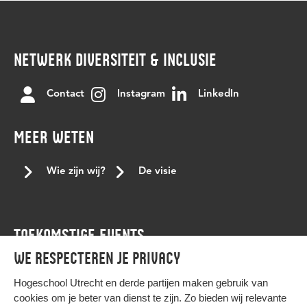
NETWERK DIVERSITEIT & INCLUSIE
Contact
Instagram
LinkedIn
MEER WETEN
Wie zijn wij?
De visie
TOEKOMSTIGE EVENTS
We respecteren je privacy
Agenda
Hogeschool Utrecht en
derde partijen
maken gebruik van
cookies om je beter van dienst te zijn. Zo bieden wij relevante