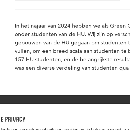
In
het najaar
van
2024 hebben we als Green O
onder studenten van de HU. Wij zijn op versch
gebouwen van de HU gegaan om studenten 
vullen, om een breed scala aan studenten te 
157
HU studenten, en de belangrijkste resul
was een diverse verdeling van studenten qua 
e privacy
derde partijen
maken gebruik van cookies om je beter van dienst te zij