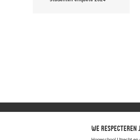
Studenten enquête 2024
We respecteren j
Privacy
Hogeschool Utrecht en