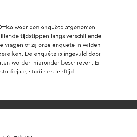
ffice weer een enquête afgenomen
illende tijdstippen langs verschillende
te vragen
of
zij onze enquête in wilden
bereiken. De enquête is ingevuld door
taten worden hieronder beschreven.
Er
studiejaar
, studie en leeftijd.
n. Zo bieden wij