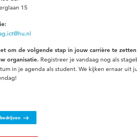
erglaan 15
ie:
ag.ict@hu.nl
et om de volgende stap in jouw carrière te zetten 
Registreer je vandaag nog als stageb
w organisatie.
um in je agenda als student. We kijken ernaar uit jul
endag!
bedrijven