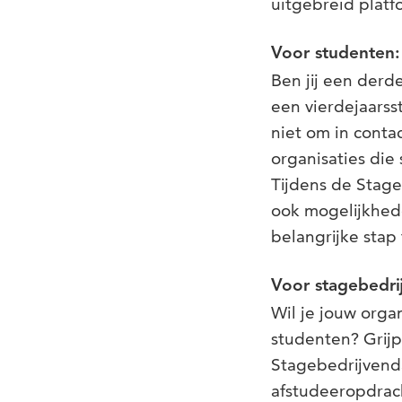
uitgebreid platf
Voor studenten:
Ben jij een derd
een vierdejaarss
niet om in cont
organisaties die
Tijdens de Stag
ook mogelijkhed
belangrijke stap 
Voor stagebedri
Wil je jouw orga
studenten? Grij
Stagebedrijvend
afstudeeropdrac