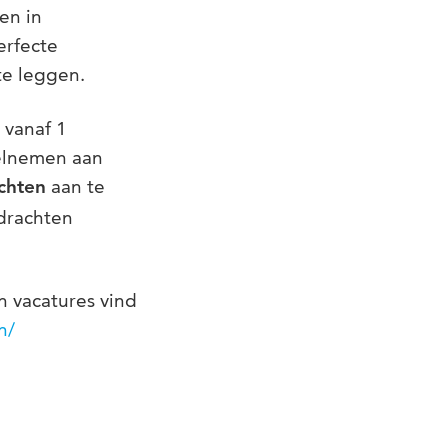
en in
erfecte
te leggen.
 vanaf 1
eelnemen aan
aan te
chten
drachten
n vacatures vind
n/