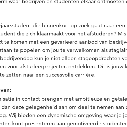
orm waar bedrijven en studenten elkaar ontmoeten 
ejaarsstudent die binnenkort op zoek gaat naar een
tudent die zich klaarmaakt voor het afstuderen? Mi
act te komen met een gevarieerd aanbod van bedrij
 staan te popelen om jou te verwelkomen als stagiair
ebedrijvendag kun je niet alleen stageopdrachten v
en voor afstudeerprojecten ontdekken. Dit is jouw
te zetten naar een succesvolle carrière.
jven:
nisatie in contact brengen met ambitieuze en getal
p dan deze gelegenheid aan om deel te nemen aan 
ag. Wij bieden een dynamische omgeving waar je j
hten kunt presenteren aan gemotiveerde studenten