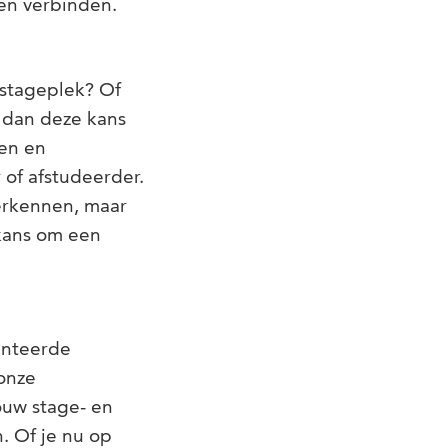
en verbinden.
 stageplek? Of
s dan deze kans
ven en
 of afstudeerder.
erkennen, maar
 kans om een
enteerde
onze
ouw stage- en
. Of je nu op