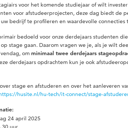
tagiairs voor het komende studiejaar of wilt invester
nten voor afstudeerprojecten, deze dag biedt de p
w bedrijf te profileren en waardevolle connecties 
rimair bedoeld voor onze derdejaars studenten die
op stage gaan. Daarom vragen we je, als je wilt d
ijvendag, om
minimaal twee
derdejaars stageopdra
eze derdejaars opdrachtem kun je ook afstudeerop
over stage en afstuderen en over het aanleveren va
https://husite.nl/hu-tech/it-connect/stage-afstudere
matie:
g 24 april 2025
5.30 uur