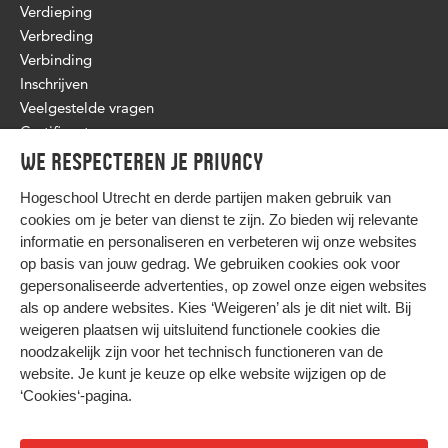
Verdieping
Verbreding
Verbinding
Inschrijven
Veelgestelde vragen
Certificaat
We respecteren je privacy
Hogeschool Utrecht en
derde partijen
maken gebruik van
cookies om je beter van dienst te zijn. Zo bieden wij relevante
informatie en personaliseren en verbeteren wij onze websites
op basis van jouw gedrag. We gebruiken cookies ook voor
gepersonaliseerde advertenties, op zowel onze eigen websites
HIER KOMT ALLES SAMEN
als op andere websites. Kies ‘Weigeren’ als je dit niet wilt. Bij
weigeren plaatsen wij uitsluitend functionele cookies die
noodzakelijk zijn voor het technisch functioneren van de
Privacy
website. Je kunt je keuze op elke website wijzigen op de
Cookies
‘Cookies‘-pagina
.