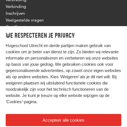
Verbinding
Inschrijven
Veelgestelde vragen
Certificaat
We respecteren je privacy
Hogeschool Utrecht en
derde partijen
maken gebruik van
cookies om je beter van dienst te zijn. Zo bieden wij relevante
informatie en personaliseren en verbeteren wij onze websites
op basis van jouw gedrag. We gebruiken cookies ook voor
gepersonaliseerde advertenties, op zowel onze eigen websites
HIER KOMT ALLES SAMEN
als op andere websites. Kies ‘Weigeren’ als je dit niet wilt. Bij
weigeren plaatsen wij uitsluitend functionele cookies die
noodzakelijk zijn voor het technisch functioneren van de
Privacy
website. Je kunt je keuze op elke website wijzigen op de
Cookies
‘Cookies‘-pagina
.
Accepteer alle cookies