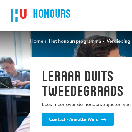
Spring naar pagina inhoud
HONOURS
Home
Het honoursprogramma
Verdieping
LERAAR DUITS
TWEEDEGRAADS
Lees meer over de honourstrajecten van 
Contact - Annette Wind