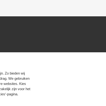
n. Zo bieden wij
edrag. We gebruiken
re websites. Kies
zakelijk zijn voor het
ies‘-pagina
.