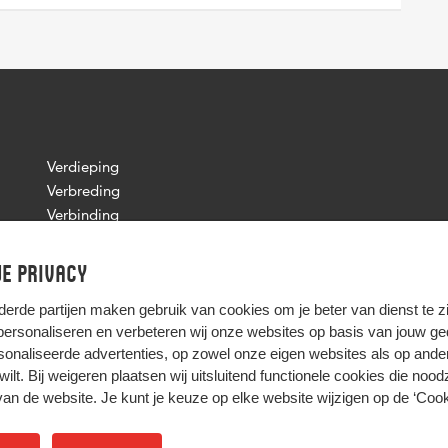
Verdieping
Verbreding
Verbinding
Inschrijven
Veelgestelde vragen
e privacy
Certificaat
derde partijen
maken gebruik van cookies om je beter van dienst te zij
 personaliseren en verbeteren wij onze websites op basis van jouw g
onaliseerde advertenties, op zowel onze eigen websites als op ande
t wilt. Bij weigeren plaatsen wij uitsluitend functionele cookies die nood
HIER KOMT ALLES SAMEN
van de website. Je kunt je keuze op elke website wijzigen op de
‘Cook