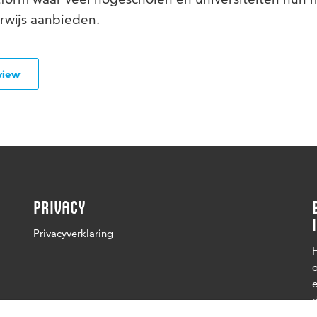
wijs aanbieden.
view
PRIVACY
Privacyverklaring
H
o
e
d