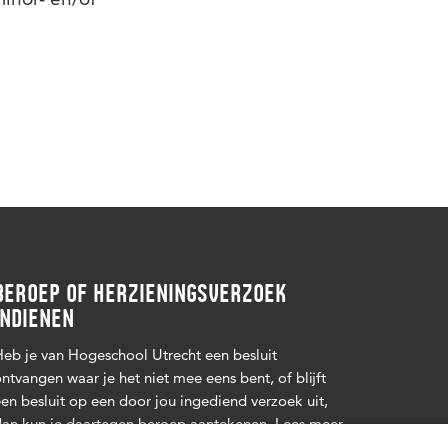
BEROEP OF HERZIENINGSVERZOEK
INDIENEN
eb je van Hogeschool Utrecht een besluit
ntvangen waar je het niet mee eens bent, of blijft
en besluit op een door jou ingediend verzoek uit,
an kun je daartegen beroep aantekenen. Lees
meer
.