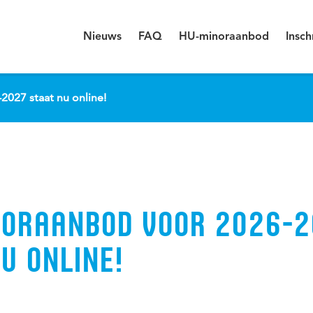
Nieuws
FAQ
HU-minoraanbod
Insch
027 staat nu online!
NORAANBOD VOOR 2026-
U ONLINE!