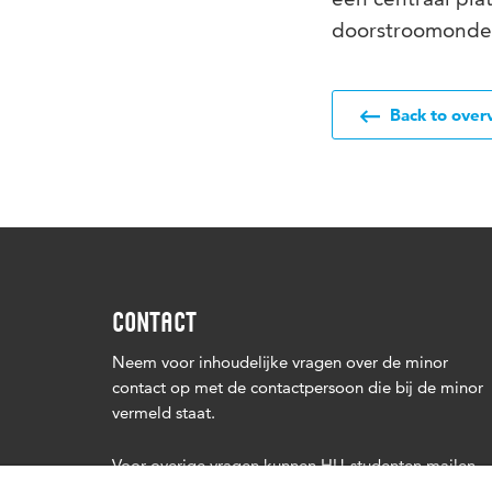
doorstroomonder
Back to over
CONTACT
Neem voor inhoudelijke vragen over de minor
contact op met de contactpersoon die bij de minor
vermeld staat.
Voor overige vragen kunnen HU-studenten mailen
naar
minors@hu.nl
. Studenten van andere