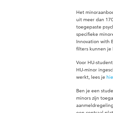
Het minoraanbod
uit meer dan 170
toegepaste psych
specifieke minor
Innovation with 
filters kunnen j
Voor HU-studente
HU-minor ingesch
werkt, lees je
hie
Ben je een stude
minors zijn toe
aanmeldregeling
een centraal pla