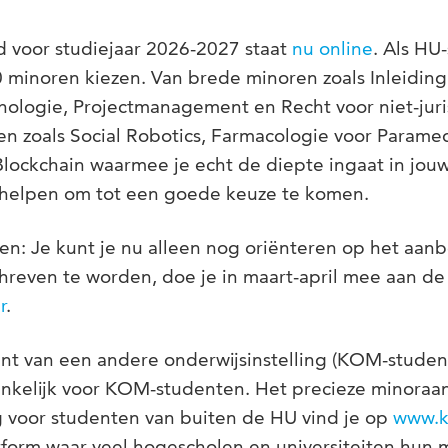
 voor studiejaar 2026-2027 staat
nu online
. Als HU
 minoren kiezen. Van brede minoren zoals Inleiding
ologie, Projectmanagement en Recht voor niet-juri
en zoals Social Robotics, Farmacologie voor Paramed
Blockchain waarmee je echt de diepte ingaat in jou
e helpen om tot een goede keuze te komen.
n: Je kunt je nu alleen nog oriënteren op het aan
reven te worden, doe je in maart-april mee aan de 
r
.
nt van een andere onderwijsinstelling (KOM-student
gankelijk voor KOM-studenten. Het precieze minora
 voor studenten van buiten de HU vind je op
www.k
tform waar veel hogescholen en universiteiten hun m