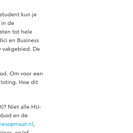
-student kun je
 in de
sten tot hele
ici en Business
w vakgebied. De
bod. Om voor een
loting. Hoe dit
)? Niet alle HU-
anbod en de
iesopmaat.nl
,
inor- en/of