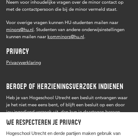
Neem voor inhoudelijke vragen over de minor contact op
met de contactpersoon die bij de minor vermeld staat.
Voor overige vragen kunnen HU-studenten mailen naar
minors@hu.nl
. Studenten van andere onderwijsinstellingen
kunnen mailen naar
komminors@hu.nl
.
PRIVACY
Privacyverklaring
BEROEP OF HERZIENINGSVERZOEK INDIENEN
Heb je van Hogeschool Utrecht een besluit ontvangen waar
je het niet mee eens bent, of blijft een besluit op een door
jou ingediend verzoek uit, dan kun je daartegen beroep
aantekenen. Lees
meer
.
We respecteren je privacy
Hogeschool Utrecht en
derde partijen
maken gebruik van