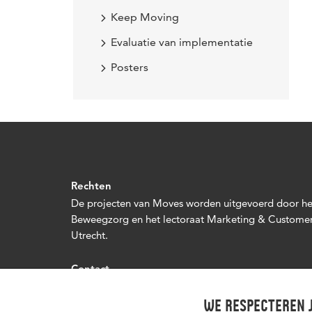
Keep Moving
Evaluatie van implementatie
Posters
Rechten
De projecten van Moves worden uitgevoerd door het
Beweegzorg en het lectoraat Marketing & Custome
Utrecht.
Contact
Wil je meer weten over MOVES?
Mail dan naar moves.beweegzorg@hu.nl
We respecteren j