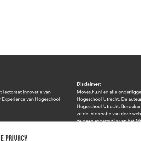
Disclaimer:
 lectoraat Innovatie van
Moves.hu.nl en alle onderlig
r Experience van Hogeschool
Hogeschool Utrecht. De
auteu
Hogeschool Utrecht. Bezoekers
ze de informatie van deze webs
ze geen experts zijn van het
Het onderstaande is van toepa
e privacy