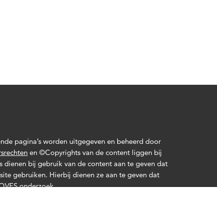
gende pagina’s worden uitgegeven en beheerd door
rsrechten
en ©Copyrights van de content liggen bij
 dienen bij gebruik van de content aan te geven dat
ite gebruiken. Hierbij dienen ze aan te geven dat
 MOVES onderzoek.
ssing op onze website. Door de website te