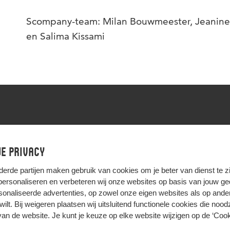
Scompany-team: Milan Bouwmeester, Jeanine
en Salima Kissami
Contact?
scompany@hu.nl
e privacy
Volg ons op
,
Fa
LinkedIn
derde partijen
maken gebruik van cookies om je beter van dienst te zij
 personaliseren en verbeteren wij onze websites op basis van jouw g
onaliseerde advertenties, op zowel onze eigen websites als op ande
t wilt. Bij weigeren plaatsen wij uitsluitend functionele cookies die nood
HIER KOMT ALLES SAMEN
van de website. Je kunt je keuze op elke website wijzigen op de
‘Cook