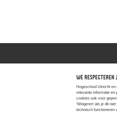
Adresgegevens
Heidelberglaan 15
We respecteren j
3584 CS Utrecht
Hogeschool Utrecht en
relevante informatie en
cookies ook voor gepers
‘Weigeren’ als je dit nie
technisch functioneren 