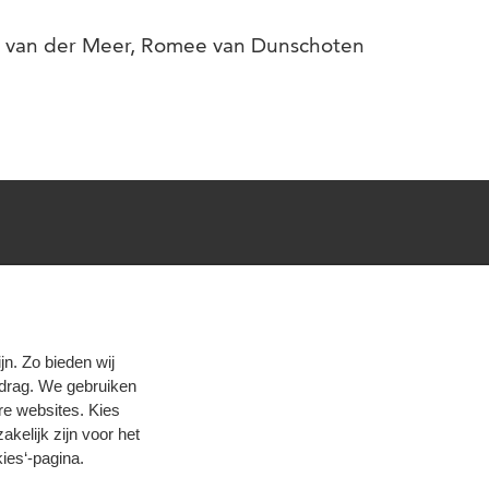
 van der Meer, Romee van Dunschoten
cebook
en
Instagram
n. Zo bieden wij
edrag. We gebruiken
re websites. Kies
zakelijk zijn voor het
ies‘-pagina
.