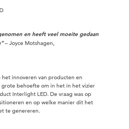
ED
s genomen en heeft veel moeite gedaan
– Joyce Motshagen,
n”
op het innoveren van producten en
 grote behoefte om in het in het vizier
uct Interlight LED. De vraag was op
sitioneren en op welke manier dit het
t te genereren.