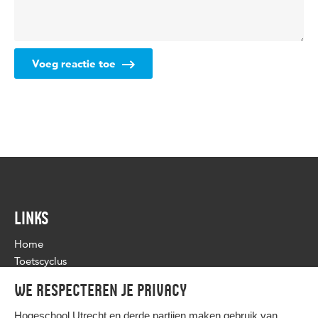
Voeg reactie toe
LINKS
Home
Toetscyclus
Toetsprogramma & -beleid
We respecteren je privacy
Flexibele toetsing
Nieuws
Hogeschool Utrecht en
derde partijen
maken gebruik van