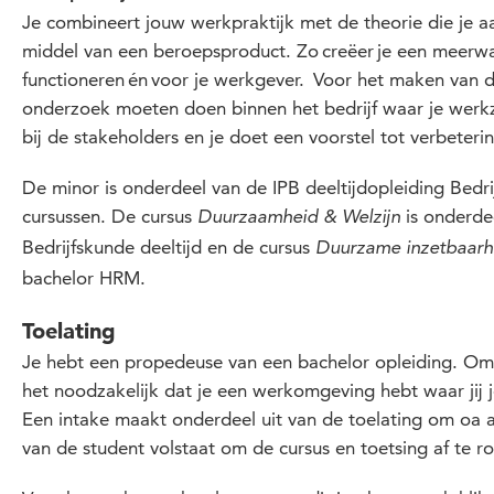
Je combineert jouw werkpraktijk met de theorie die je aan
middel van een beroepsproduct. Zo creëer je een meerwa
functioneren én voor je werkgever. Voor het maken van 
onderzoek moeten doen binnen het bedrijf waar je werkz
bij de stakeholders en je doet een voorstel tot verbeteri
De minor is onderdeel van de IPB deeltijdopleiding Bedr
cursussen. De cursus
is onderde
Duurzaamheid & Welzijn
Bedrijfskunde deeltijd en de cursus
Duurzame inzetbaarh
bachelor HRM.
Toelating
Je hebt een p
ropedeuse van een
bachelor opleiding
.
O
m
het noodzakelijk dat je een werkomgeving hebt waar j
ij
Een intake maakt onderdeel uit van de toelating
om
oa
a
van de student volstaat om de cursus en toetsing af te r