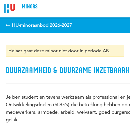
Spring naar pagina inhoud
MINORS
HU-minoraanbod 2026-2027
Helaas gaat deze minor niet door in periode AB.
DUURZAAMHEID & DUURZAME INZETBAARH
Je ben student en tevens werkzaam als professional en 
Ontwikkelingsdoelen (SDG’s) die betrekking hebben op 
medewerkers, armoede, arbeid, welvaart, goed burgers
geluk.