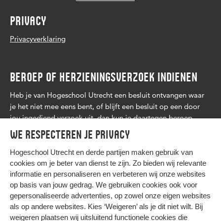
PRIVACY
Privacyverklaring
BEROEP OF HERZIENINGSVERZOEK INDIENEN
Heb je van Hogeschool Utrecht een besluit ontvangen waar
je het niet mee eens bent, of blijft een besluit op een door
jou ingediend verzoek uit, dan kun je daartegen beroep
aantekenen. Lees
meer
.
We respecteren je privacy
Hogeschool Utrecht en
derde partijen
maken gebruik van
cookies om je beter van dienst te zijn. Zo bieden wij relevante
informatie en personaliseren en verbeteren wij onze websites
op basis van jouw gedrag. We gebruiken cookies ook voor
gepersonaliseerde advertenties, op zowel onze eigen websites
HIER KOMT ALLES SAMEN
als op andere websites. Kies ‘Weigeren’ als je dit niet wilt. Bij
weigeren plaatsen wij uitsluitend functionele cookies die