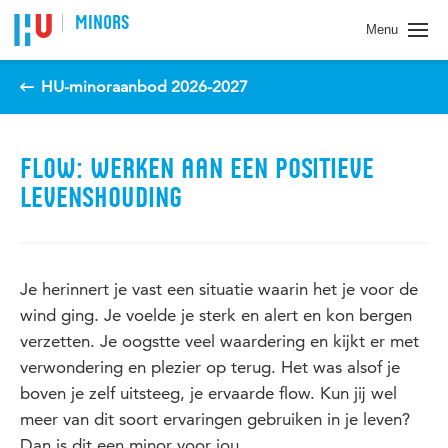
Spring naar pagina inhoud
MINORS
Menu
HU-minoraanbod 2026-2027
FLOW: WERKEN AAN EEN POSITIEVE
LEVENSHOUDING
Je herinnert je vast een situatie waarin het je voor de
wind ging. Je voelde je sterk en alert en kon bergen
verzetten. Je oogstte veel waardering en kijkt er met
verwondering en plezier op terug. Het was alsof je
boven je zelf uitsteeg, je ervaarde flow. Kun jij wel
meer van dit soort ervaringen gebruiken in je leven?
Dan is dit een minor voor jou.