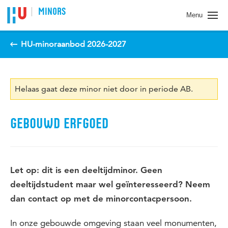
Spring naar pagina inhoud
MINORS
Menu
HU-minoraanbod 2026-2027
Helaas gaat deze minor niet door in periode AB.
GEBOUWD ERFGOED
Let op: dit is een deeltijdminor. Geen
deeltijdstudent maar wel geïnteresseerd?
Neem
dan contact op met de minorcontacpersoon.
In onze gebouwde omgeving staan veel monumenten,