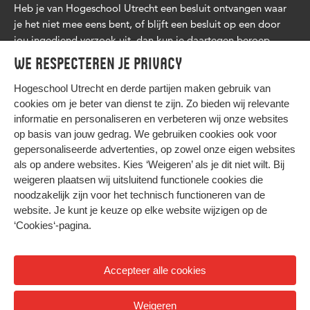
Heb je van Hogeschool Utrecht een besluit ontvangen waar
je het niet mee eens bent, of blijft een besluit op een door
jou ingediend verzoek uit, dan kun je daartegen beroep
aantekenen. Lees
meer
.
We respecteren je privacy
Hogeschool Utrecht en
derde partijen
maken gebruik van
cookies om je beter van dienst te zijn. Zo bieden wij relevante
informatie en personaliseren en verbeteren wij onze websites
op basis van jouw gedrag. We gebruiken cookies ook voor
gepersonaliseerde advertenties, op zowel onze eigen websites
HIER KOMT ALLES SAMEN
als op andere websites. Kies ‘Weigeren’ als je dit niet wilt. Bij
weigeren plaatsen wij uitsluitend functionele cookies die
noodzakelijk zijn voor het technisch functioneren van de
Privacy
website. Je kunt je keuze op elke website wijzigen op de
Cookies
‘Cookies‘-pagina
.
Accepteer alle cookies
© 2026 Hogeschool Utrecht
Weigeren