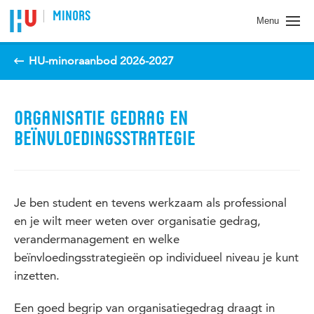
Spring naar pagina inhoud
MINORS
Menu
HU-minoraanbod 2026-2027
ORGANISATIE GEDRAG EN
BEÏNVLOEDINGSSTRATEGIE
Je ben student en tevens werkzaam als professional
en je wilt meer weten over organisatie gedrag,
verandermanagement en welke
beïnvloedingsstrategieën op individueel niveau je kunt
inzetten.
Een goed begrip van organisatiegedrag draagt in