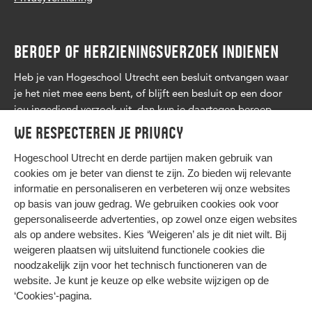
BEROEP OF HERZIENINGSVERZOEK INDIENEN
Heb je van Hogeschool Utrecht een besluit ontvangen waar
je het niet mee eens bent, of blijft een besluit op een door
jou ingediend verzoek uit, dan kun je daartegen beroep
aantekenen. Lees
meer
.
We respecteren je privacy
Hogeschool Utrecht en
derde partijen
maken gebruik van
cookies om je beter van dienst te zijn. Zo bieden wij relevante
informatie en personaliseren en verbeteren wij onze websites
op basis van jouw gedrag. We gebruiken cookies ook voor
gepersonaliseerde advertenties, op zowel onze eigen websites
HIER KOMT ALLES SAMEN
als op andere websites. Kies ‘Weigeren’ als je dit niet wilt. Bij
weigeren plaatsen wij uitsluitend functionele cookies die
noodzakelijk zijn voor het technisch functioneren van de
Privacy
website. Je kunt je keuze op elke website wijzigen op de
Cookies
‘Cookies‘-pagina
.