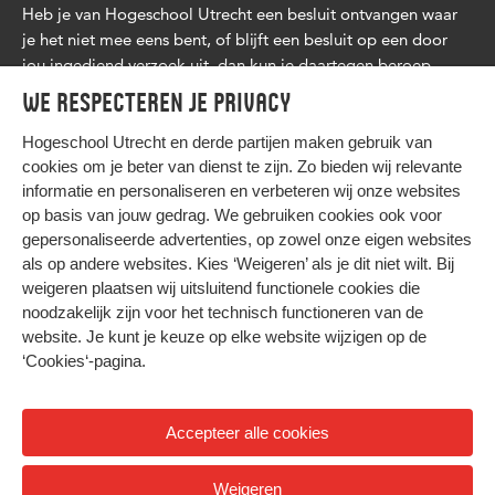
Heb je van Hogeschool Utrecht een besluit ontvangen waar
je het niet mee eens bent, of blijft een besluit op een door
jou ingediend verzoek uit, dan kun je daartegen beroep
aantekenen. Lees
meer
.
We respecteren je privacy
Hogeschool Utrecht en
derde partijen
maken gebruik van
cookies om je beter van dienst te zijn. Zo bieden wij relevante
informatie en personaliseren en verbeteren wij onze websites
op basis van jouw gedrag. We gebruiken cookies ook voor
gepersonaliseerde advertenties, op zowel onze eigen websites
HIER KOMT ALLES SAMEN
als op andere websites. Kies ‘Weigeren’ als je dit niet wilt. Bij
weigeren plaatsen wij uitsluitend functionele cookies die
noodzakelijk zijn voor het technisch functioneren van de
Privacy
website. Je kunt je keuze op elke website wijzigen op de
Cookies
‘Cookies‘-pagina
.
Accepteer alle cookies
© 2026 Hogeschool Utrecht
Weigeren