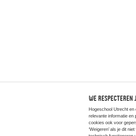
We respecteren j
Hogeschool Utrecht en
relevante informatie en
cookies ook voor gepers
‘Weigeren’ als je dit nie
technisch functioneren 