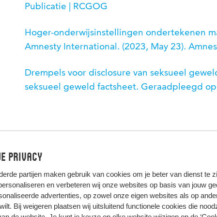
Publicatie | RCGOG
Hoger-onderwijsinstellingen ondertekenen m
Amnesty International. (2023, May 23). Amnest
Drempels voor disclosure van seksueel geweld
seksueel geweld factsheet. Geraadpleegd op
e privacy
derde partijen
maken gebruik van cookies om je beter van dienst te zij
 personaliseren en verbeteren wij onze websites op basis van jouw g
onaliseerde advertenties, op zowel onze eigen websites als op ande
t wilt. Bij weigeren plaatsen wij uitsluitend functionele cookies die nood
HIER KOMT ALLES SAMEN
van de website. Je kunt je keuze op elke website wijzigen op de
‘Cook