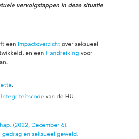
uele vervolgstappen in deze situatie
ft een
Impactoverzicht
over seksueel
twikkeld, en een
Handreiking
voor
an.
ette
.
e
Integriteitscode
van de HU.
chap. (2022, December 6).
d gedrag en seksueel geweld.