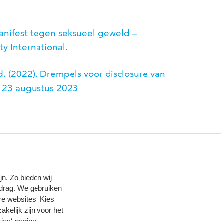
anifest tegen seksueel geweld –
y International.
. (2022). Drempels voor disclosure van
 23 augustus 2023
n. Zo bieden wij
edrag. We gebruiken
re websites. Kies
zakelijk zijn voor het
ies‘-pagina
.