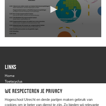
LINKS
Home
Toetscyclus
Toetsprogramma & -beleid
We respecteren je privacy
Flexibele toetsing
Nieuws
Hogeschool Utrecht en
derde partijen
maken gebruik van
cookies om je beter van dienst te zijn. Zo bieden wij relevante