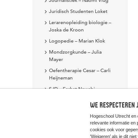
Journalistiek – Naomi Vlug
Juridisch Studenten Loket
Lerarenopleiding biologie –
Joska de Kroon
Logopedie – Marian Klok
Mondzorgkunde – Julia
Mayer
Oefentherapie Cesar – Carli
Heijneman
SJD – Farhat Nawabi
Social Work – Mariem
We respecteren j
Ihattaren
Hogeschool Utrecht en
Social Work – Roy leunen
relevante informatie en
Toegang tot recht (inspiratie)
cookies ook voor gepers
‘Weigeren’ als je dit nie