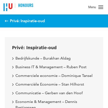
Spring naar pagina inhoud
HONOURS
Menu
Privé: Inspiratie-oud
Privé: Inspiratie-oud
Bedrijfskunde – Burakhan Aldag
Business IT & Management – Ruben Post
Commerciele economie – Dominique Tansel
Commerciële Economie – Stan Hilhorst
Communicatie – Gerben van den Hoof
Economie & Management – Dennis
Bastiaansen