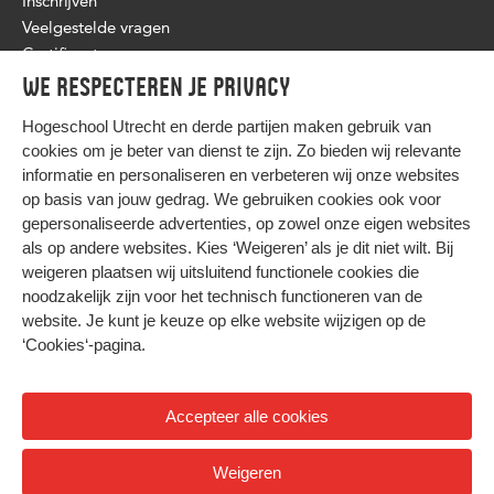
Inschrijven
Veelgestelde vragen
Certificaat
We respecteren je privacy
Hogeschool Utrecht en
derde partijen
maken gebruik van
cookies om je beter van dienst te zijn. Zo bieden wij relevante
informatie en personaliseren en verbeteren wij onze websites
op basis van jouw gedrag. We gebruiken cookies ook voor
gepersonaliseerde advertenties, op zowel onze eigen websites
HIER KOMT ALLES SAMEN
als op andere websites. Kies ‘Weigeren’ als je dit niet wilt. Bij
weigeren plaatsen wij uitsluitend functionele cookies die
noodzakelijk zijn voor het technisch functioneren van de
Privacy
website. Je kunt je keuze op elke website wijzigen op de
Cookies
‘Cookies‘-pagina
.
Accepteer alle cookies
© 2026 Hogeschool Utrecht
Weigeren