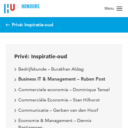
Spring naar pagina inhoud
HONOURS
Menu
Privé: Inspiratie-oud
Privé: Inspiratie-oud
Bedrijfskunde – Burakhan Aldag
Business IT & Management – Ruben Post
Commerciele economie – Dominique Tansel
Commerciële Economie – Stan Hilhorst
Communicatie – Gerben van den Hoof
Economie & Management – Dennis
Bastiaansen