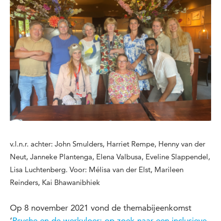
v.l.n.r. achter: John Smulders, Harriet Rempe, Henny van der
Neut, Janneke Plantenga, Elena Valbusa, Eveline Slappendel,
Lisa Luchtenberg. Voor: Mélisa van der Elst, Marileen
Reinders, Kai Bhawanibhiek
Op 8 november 2021 vond de themabijeenkomst
‘
Psyche en de werkvloer; op zoek naar een inclusieve