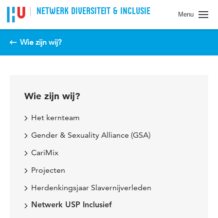
Spring naar pagina inhoud
NETWERK DIVERSITEIT & INCLUSIE
Menu
Wie zijn wij?
Wie zijn wij?
Het kernteam
Gender & Sexuality Alliance (GSA)
CariMix
Projecten
Herdenkingsjaar Slavernijverleden
Netwerk USP Inclusief