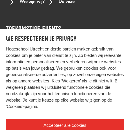
Wie zijn wij?
De visie
TOEKOMSTIGE EVENTS
We respecteren je privacy
Agenda
Hogeschool Utrecht en
derde partijen
maken gebruik van
cookies om je beter van dienst te zijn. Zo bieden wij relevante
informatie en personaliseren en verbeteren wij onze websites
op basis van jouw gedrag. We gebruiken cookies ook voor
gepersonaliseerde advertenties, op zowel onze eigen websites
HIER KOMT ALLES SAMEN
als op andere websites. Kies ‘Weigeren’ als je dit niet wilt. Bij
weigeren plaatsen wij uitsluitend functionele cookies die
noodzakelijk zijn voor het technisch functioneren van de
Privacy
website. Je kunt je keuze op elke website wijzigen op de
Cookies
‘Cookies‘-pagina
.
Accepteer alle cookies