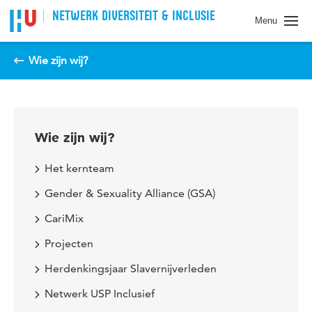
Spring naar pagina inhoud
NETWERK DIVERSITEIT & INCLUSIE
Menu
Wie zijn wij?
Wie zijn wij?
Het kernteam
Gender & Sexuality Alliance (GSA)
CariMix
Projecten
Herdenkingsjaar Slavernijverleden
Netwerk USP Inclusief