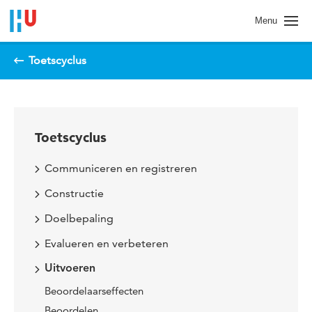
Spring naar pagina inhoud
Menu
Toetscyclus
Toetscyclus
Communiceren en registreren
Constructie
Doelbepaling
Evalueren en verbeteren
Uitvoeren
Beoordelaarseffecten
Beoordelen