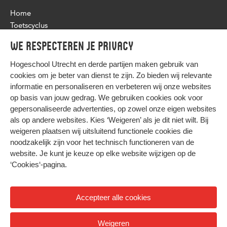
Home
Toetscyclus
Toetsprogramma & -beleid
We respecteren je privacy
Flexibele toetsing
Nieuws
Hogeschool Utrecht en
derde partijen
maken gebruik van
cookies om je beter van dienst te zijn. Zo bieden wij relevante
informatie en personaliseren en verbeteren wij onze websites
op basis van jouw gedrag. We gebruiken cookies ook voor
gepersonaliseerde advertenties, op zowel onze eigen websites
HIER KOMT ALLES SAMEN
als op andere websites. Kies ‘Weigeren’ als je dit niet wilt. Bij
weigeren plaatsen wij uitsluitend functionele cookies die
noodzakelijk zijn voor het technisch functioneren van de
Privacy
website. Je kunt je keuze op elke website wijzigen op de
Cookies
‘Cookies‘-pagina
.
Accepteer alle cookies
© 2026 Hogeschool Utrecht
Weigeren